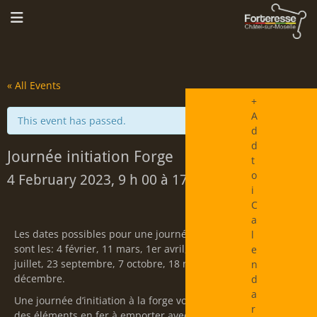
« All Events
+
A
This event has passed.
d
d
Journée initiation Forge
t
o
4 February 2023, 9 h 00
à
17 h 00
i
C
a
Les dates possibles pour une journée d’initiation à la forge
l
sont les: 4 février, 11 mars, 1er avril, 13 mai, 10 juin, 29
e
juillet, 23 septembre, 7 octobre, 18 novembre et 9
n
décembre.
d
a
Une journée d’initiation à la forge vous permettra de réaliser
r
des éléments en fer à emporter avec vous.