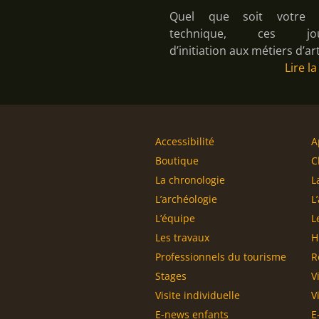
Quel que soit votre n
technique, ces jou
d’initiation aux métiers d’ar
Lire la
Accessibilité
A
Boutique
C
La chronologie
L
L’archéologie
L’
L’équipe
L
Les travaux
H
Professionnels du tourisme
R
Stages
V
Visite individuelle
V
E-news enfants
E