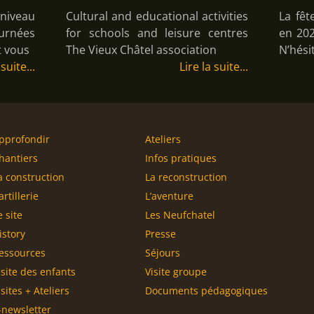
iveau
Cultural and educational activities
La fêt
rnées
for schools and leisure centres
en 20
t vous
The Vieux Châtel association
N’hési
 suite
Lire la suite
pprofondir
Ateliers
hantiers
Infos pratiques
a construction
La reconstruction
artillerie
L’aventure
e site
Les Neufchatel
istory
Presse
essources
Séjours
isite des enfants
Visite groupe
isites + Ateliers
Documents pédagogiques
-newsletter