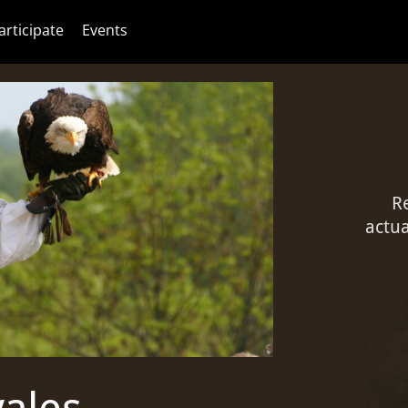
articipate
Events
R
actua